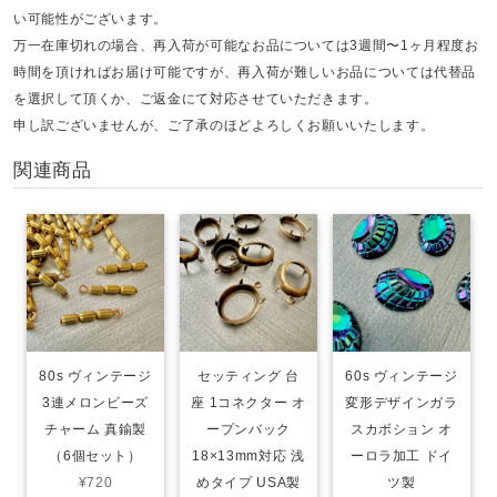
い可能性がございます。
万一在庫切れの場合、再入荷が可能なお品については3週間〜1ヶ月程度お
時間を頂ければお届け可能ですが、再入荷が難しいお品については代替品
を選択して頂くか、ご返金にて対応させていただきます。
申し訳ございませんが、ご了承のほどよろしくお願いいたします。
関連商品
80s ヴィンテージ
セッティング 台
60s ヴィンテージ
3連メロンビーズ
座 1コネクター オ
変形デザインガラ
チャーム 真鍮製
ープンバック
スカボション オ
（6個セット）
18×13mm対応 浅
ーロラ加工 ドイ
¥720
めタイプ USA製
ツ製