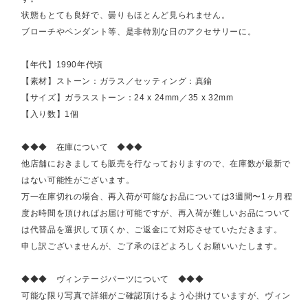
状態もとても良好で、曇りもほとんど見られません。
ブローチやペンダント等、是非特別な日のアクセサリーに。
【年代】1990年代頃
【素材】ストーン：ガラス／セッティング：真鍮
【サイズ】ガラスストーン：24 x 24mm／35 x 32mm
【入り数】1個
◆◆◆ 在庫について ◆◆◆
他店舗におきましても販売を行なっておりますので、在庫数が最新で
はない可能性がございます。
万一在庫切れの場合、再入荷が可能なお品については3週間〜1ヶ月程
度お時間を頂ければお届け可能ですが、再入荷が難しいお品について
は代替品を選択して頂くか、ご返金にて対応させていただきます。
申し訳ございませんが、ご了承のほどよろしくお願いいたします。
◆◆◆ ヴィンテージパーツについて ◆◆◆
可能な限り写真で詳細がご確認頂けるよう心掛けていますが、ヴィン