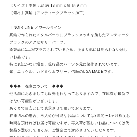
【サイズ】本体：縦 約 13 mm x 幅 約 9 mm
【素材】真鍮（アンティークブラック加工）
〔NOIR LINE ノワールライン〕
真鍮で作られたメタルパーツにブラックメッキを施したアンティーク
ブラックのアクセサリーパーツ。
既製品に1工程プラスされているため、あまり他には見られない珍し
いお品です。
特に表記がない場合、現行品のパーツを元に製作されています。
鉛、ニッケル、カドミウムフリー。信頼のUSA MADEです。
◆◆◆ 在庫について ◆◆◆
他店舗におきましても販売を行なっておりますので、在庫数が最新で
はない可能性がございます。
あくまで目安として表示させて頂いております。
在庫切れの場合、再入荷が可能なお品については3週間〜1ヶ月程度お
時間を頂ければお届け可能ですが、再入荷が難しいお品については代
替品を選択して頂くか、ご返金にて対応させていただきます。