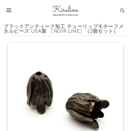
ブラックアンティーク加工 チューリップモチーフメ
タルビーズ USA製 〔NOIR LINE〕（2個セット）