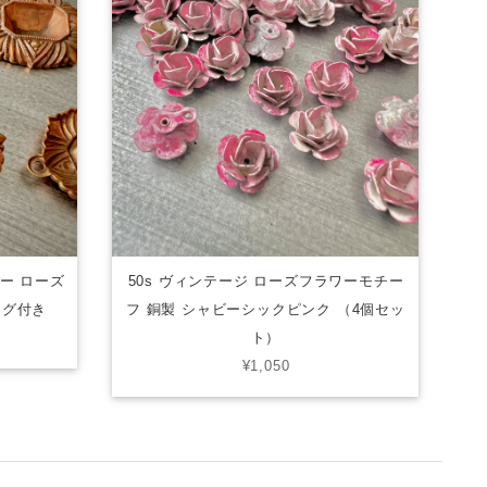
キー ローズ
50s ヴィンテージ ローズフラワーモチー
ング付き
フ 銅製 シャビーシックピンク （4個セッ
ト）
¥1,050