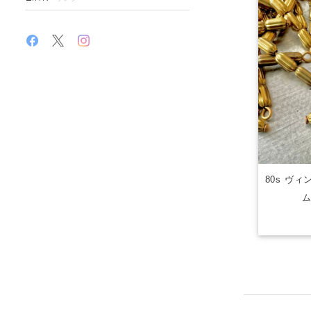
80s ヴ
ム