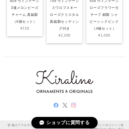
80s ヴィンテージ
70s ヴィンテージ
50s ヴィンテージ
3連メロンビーズ
スワロフスキー
ローズフラワーモ
チャーム 真鍮製
ローズクリスタル
チーフ 銅製 シャ
（6個セット）
真鍮製セッティン
ビーシックピンク
¥720
グ付き
（4個セット）
¥2,200
¥1,050
ショップに質問する
輸入アクセサリーパーツ・雑貨 kiraline - キラリネ - |
プライバシーポリシー
|
特