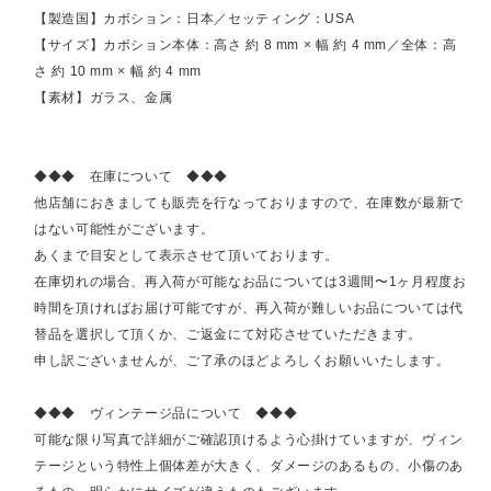
【製造国】カボション：日本／セッティング：USA
【サイズ】カボション本体：高さ 約 8 mm × 幅 約 4 mm／全体：高
さ 約 10 mm × 幅 約 4 mm
【素材】ガラス、金属
◆◆◆ 在庫について ◆◆◆
他店舗におきましても販売を行なっておりますので、在庫数が最新で
はない可能性がございます。
あくまで目安として表示させて頂いております。
在庫切れの場合、再入荷が可能なお品については3週間〜1ヶ月程度お
時間を頂ければお届け可能ですが、再入荷が難しいお品については代
替品を選択して頂くか、ご返金にて対応させていただきます。
申し訳ございませんが、ご了承のほどよろしくお願いいたします。
◆◆◆ ヴィンテージ品について ◆◆◆
可能な限り写真で詳細がご確認頂けるよう心掛けていますが、ヴィン
テージという特性上個体差が大きく、ダメージのあるもの、小傷のあ